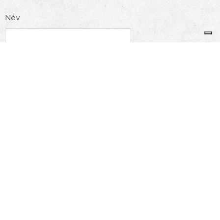
Név
Telefonszám
E-mail
Küldés
Kapcsolatfelvétel