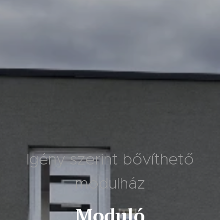
Igény szerint bővíthető
modulház
Moduló