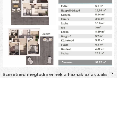
Szeretnéd megtudni ennek a háznak az aktuális
árát?
Az alábbi űrlap kitöltésével elküldjük a
legfrissebb
árakat
, akciókat, valamint további információkat a
kivitelezési lehetőségekről.