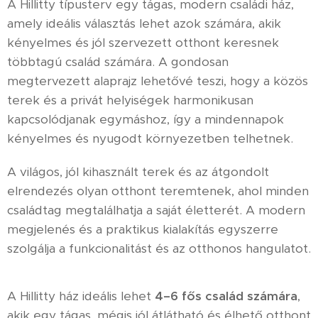
A Hillitty típusterv egy tágas, modern családi ház,
amely ideális választás lehet azok számára, akik
kényelmes és jól szervezett otthont keresnek
többtagú család számára. A gondosan
megtervezett alaprajz lehetővé teszi, hogy a közös
terek és a privát helyiségek harmonikusan
kapcsolódjanak egymáshoz, így a mindennapok
kényelmes és nyugodt környezetben telhetnek.
A világos, jól kihasznált terek és az átgondolt
elrendezés olyan otthont teremtenek, ahol minden
családtag megtalálhatja a saját életterét. A modern
megjelenés és a praktikus kialakítás egyszerre
szolgálja a funkcionalitást és az otthonos hangulatot.
A Hillitty ház ideális lehet
4–6 fős család számára
,
akik egy tágas, mégis jól átlátható és élhető otthont