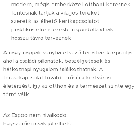
✨ modern, mégis emberközeli otthont keresnek
✨ fontosnak tartják a világos tereket
✨ szeretik az élhető kertkapcsolatot
✨ praktikus elrendezésben gondolkodnak
✨ hosszú távra terveznek
A nagy nappali-konyha-étkező tér a ház központja,
ahol a családi pillanatok, beszélgetések és
hétköznapi nyugalom találkozhatnak. A
teraszkapcsolat tovább erősíti a kertvárosi
életérzést, így az otthon és a természet szinte egy
térré válik.
Az Espoo nem hivalkodó.
Egyszerűen csak jól élhető. 🤎