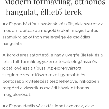
Modern formavilág, otthonos
hangulat, élhető terek 🌿🏡
Az Espoo háztípus azoknak készült, akik szeretik a
modern építészeti megoldásokat, mégis fontos
számukra az otthon melegsége és családias
hangulata.
A karakteres sátortető, a nagy üvegfelületek és a
letisztult formák egyszerre teszik elegánssá és
időtállóvá ezt a típust. Az előregyártott
szeglemezes tetőszerkezet gyorsabb és
pontosabb kivitelezést tesz lehetővé, miközben
megőrzi a klasszikus családi házak otthonos
megjelenését.
Az Espoo ideális választás lehet azoknak, akik: