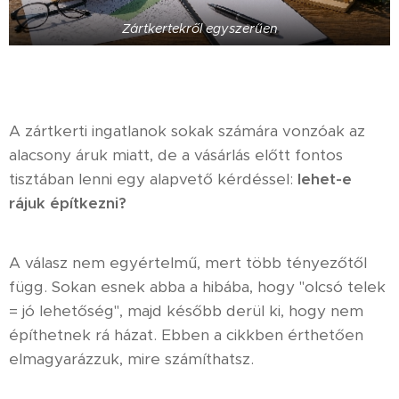
Zártkertekről egyszerűen
A zártkerti ingatlanok sokak számára vonzóak az
alacsony áruk miatt, de a vásárlás előtt fontos
tisztában lenni egy alapvető kérdéssel:
lehet-e
rájuk építkezni?
A válasz nem egyértelmű, mert több tényezőtől
függ. Sokan esnek abba a hibába, hogy "olcsó telek
= jó lehetőség", majd később derül ki, hogy nem
építhetnek rá házat. Ebben a cikkben érthetően
elmagyarázzuk, mire számíthatsz.