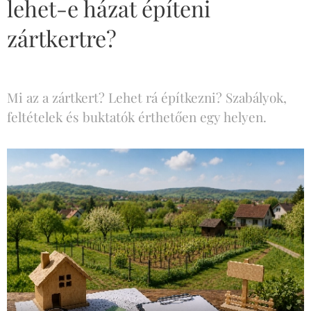
lehet-e házat építeni
zártkertre?
Mi az a zártkert? Lehet rá építkezni? Szabályok,
feltételek és buktatók érthetően egy helyen.