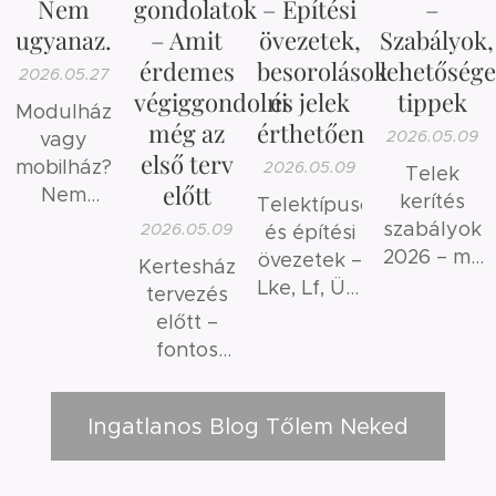
Nem
gondolatok
– Építési
–
ugyanaz.
– Amit
övezetek,
Szabályok,
érdemes
besorolások
lehetősége
2026.05.27
végiggondolni
és jelek
tippek
Modulház
még az
érthetően
2026.05.09
vagy
első terv
mobilház?
2026.05.09
Telek
előtt
Nem
kerítés
Telektípusok
ugyanaz.
szabályok
2026.05.09
és építési
2026 – mit
övezetek –
Kertesház
szabad és
Lke, Lf, Üh,
tervezés
mit nem?
Mk
előtt –
jelentése
fontos
érthetően
szempontok
és gyakori
Ingatlanos Blog Tőlem Neked
hibák