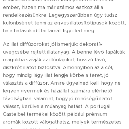
ember, hiszen ma már számos eszköz áll a
rendelkezésünkre. Legegyszerűbben úgy tudsz
különbséget tenni az egyes illatosítótípusok között,
ha a hatásuk időtartamát figyeled meg.
Az illat diffúzorokat jól ismerjük: dekoratív
üvegcsébe rejtett illatanyag. A benne lévő fapálcák
magukba szívják az illóolajokat, hosszú távú,
diszkrét illatot biztosítva. Amennyiben az a cél,
hogy mindig lágy illat lengje körbe a teret, jó
választás a diffúzor. Amire ügyelned kell, hogy ne
legyen gyermek és háziállat számára elérhető
távolságban, valamint, hogy jó minőségű illatot
válassz, kerülve a műanyag hatást. A portugál
Castelbel termékei között például prémium
aromák között válogathatsz, melyek természetes