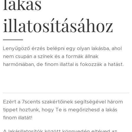
lakás
illatosításához
Lenyűgöző érzés belépni egy olyan lakásba, ahol
nem csupán a színek és a formák állnak
harmóniában, de finom illattal is fokozzák a hatást.
Ezért a 7scents szakértőinek segítségével három
tippet hoztunk, hogy Te is megőrizhesd a lakás
finom illatát!
A lakásillatosítók között könnyedén eltéved az