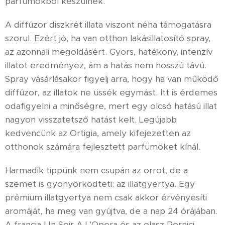
parfümökből készülnek.
A diffúzor diszkrét illata viszont néha támogatásra
szorul. Ezért jó, ha van otthon lakásillatosító spray,
az azonnali megoldásért. Gyors, hatékony, intenzív
illatot eredményez, ám a hatás nem hosszú távú.
Spray vásárlásakor figyelj arra, hogy ha van működő
diffúzor, az illatok ne üssék egymást. Itt is érdemes
odafigyelni a minőségre, mert egy olcsó hatású illat
nagyon visszatetsző hatást kelt. Legújabb
kedvencünk az Ortigia, amely kifejezetten az
otthonok számára fejlesztett parfümöket kínál.
Harmadik tippünk nem csupán az orrot, de a
szemet is gyönyörködteti: az illatgyertya. Egy
prémium illatgyertya nem csak akkor érvényesíti
aromáját, ha meg van gyújtva, de a nap 24 órájában.
A francia Un Soir A L'Opera és az olasz Pernici