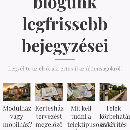
blogunk
legfrissebb
bejegyzései
Legyél te az első, aki értesül az újdonságokról!
Modulház
Kertesház
Mit kell
Telek
vagy
tervezést
tudni a
körbehatá
mobilház?
megelőző
telektípusokról?
és kerítés