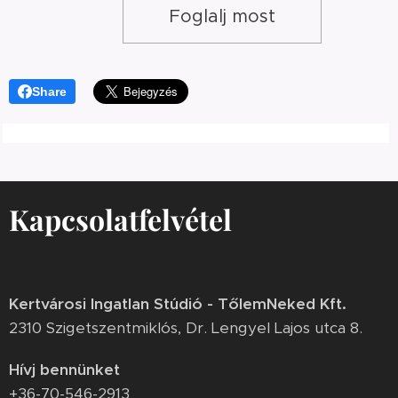
Foglalj most
Share
Kapcsolatfelvétel
Kertvárosi Ingatlan Stúdió - TőlemNeked Kft.
2310 Szigetszentmiklós, Dr. Lengyel Lajos utca 8.
Hívj bennünket
+36-70-546-2913