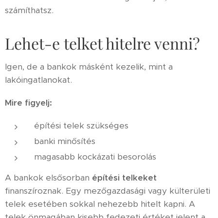
számíthatsz.
Lehet-e telket hitelre venni?
Igen, de a bankok másként kezelik, mint a
lakóingatlanokat.
Mire figyelj:
építési telek szükséges
banki minősítés
magasabb kockázati besorolás
A bankok elsősorban
építési telkeket
finanszíroznak. Egy mezőgazdasági vagy külterületi
telek esetében sokkal nehezebb hitelt kapni. A
telek önmagában kisebb fedezeti értéket jelent a