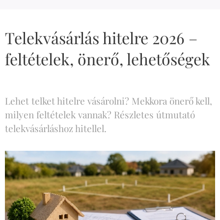
Telekvásárlás hitelre 2026 –
feltételek, önerő, lehetőségek
Lehet telket hitelre vásárolni? Mekkora önerő kell,
milyen feltételek vannak? Részletes útmutató
telekvásárláshoz hitellel.