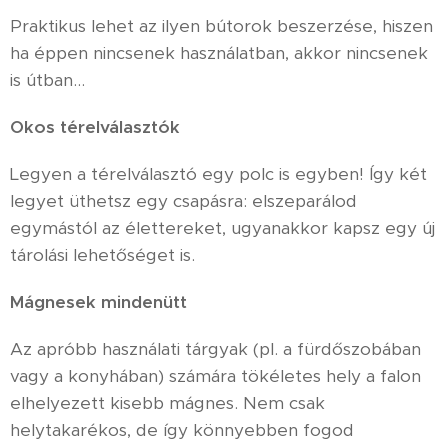
Praktikus lehet az ilyen bútorok beszerzése, hiszen
ha éppen nincsenek használatban, akkor nincsenek
is útban...
Okos térelválasztók
Legyen a térelválasztó egy polc is egyben! Így két
legyet üthetsz egy csapásra: elszeparálod
egymástól az élettereket, ugyanakkor kapsz egy új
tárolási lehetőséget is.
Mágnesek mindenütt
Az apróbb használati tárgyak (pl. a fürdőszobában
vagy a konyhában) számára tökéletes hely a falon
elhelyezett kisebb mágnes. Nem csak
helytakarékos, de így könnyebben fogod