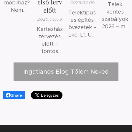
első terv
mobilház?
2026.05.09
Telek
előtt
Nem
kerítés
Telektípusok
ugyanaz.
szabályok
2026.05.09
és építési
2026 – mit
övezetek –
Kertesház
szabad és
Lke, Lf, Üh,
tervezés
mit nem?
Mk
előtt –
jelentése
fontos
érthetően
szempontok
és gyakori
Ingatlanos Blog Tőlem Neked
hibák
Share