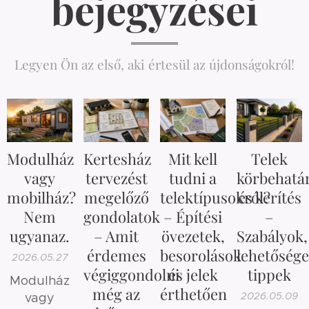
bejegyzései
Legyen Ön az első, aki értesül az újdonságokról!
Modulház
Kertesház
Mit kell
Telek
vagy
tervezést
tudni a
körbehatá
mobilház?
megelőző
telektípusokról?
és kerítés
Nem
gondolatok
– Építési
–
ugyanaz.
– Amit
övezetek,
Szabályok,
érdemes
besorolások
lehetősége
2026.05.27
végiggondolni
és jelek
tippek
Modulház
még az
érthetően
2026.05.09
vagy