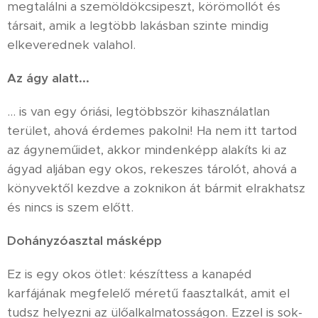
megtalálni a szemöldökcsipeszt, körömollót és
társait, amik a legtöbb lakásban szinte mindig
elkeverednek valahol.
Az ágy alatt...
... is van egy óriási, legtöbbször kihasználatlan
terület, ahová érdemes pakolni! Ha nem itt tartod
az ágyneműidet, akkor mindenképp alakíts ki az
ágyad aljában egy okos, rekeszes tárolót, ahová a
könyvektől kezdve a zoknikon át bármit elrakhatsz
és nincs is szem előtt.
Dohányzóasztal másképp
Ez is egy okos ötlet: készíttess a kanapéd
karfájának megfelelő méretű faasztalkát, amit el
tudsz helyezni az ülőalkalmatosságon. Ezzel is sok-