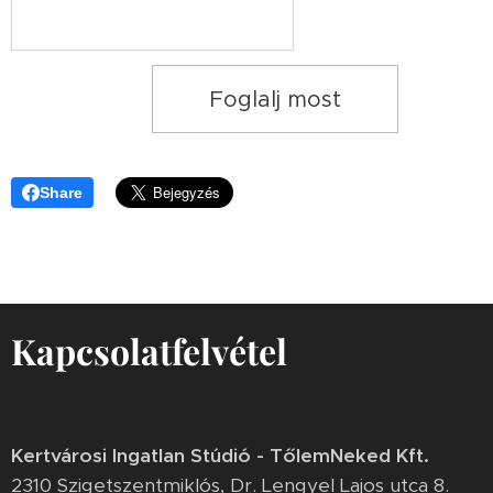
Foglalj most
Share
Kapcsolatfelvétel
Kertvárosi Ingatlan Stúdió - TőlemNeked Kft.
2310 Szigetszentmiklós, Dr. Lengyel Lajos utca 8.