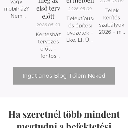
2026.05.09
vagy
első terv
mobilház?
2026.05.09
Telek
előtt
Nem
kerítés
Telektípusok
ugyanaz.
szabályok
2026.05.09
és építési
2026 – mit
övezetek –
Kertesház
szabad és
Lke, Lf, Üh,
tervezés
mit nem?
Mk
előtt –
jelentése
fontos
érthetően
szempontok
és gyakori
Ingatlanos Blog Tőlem Neked
hibák
Ha szeretnél több mindent
megtudni a befektetési