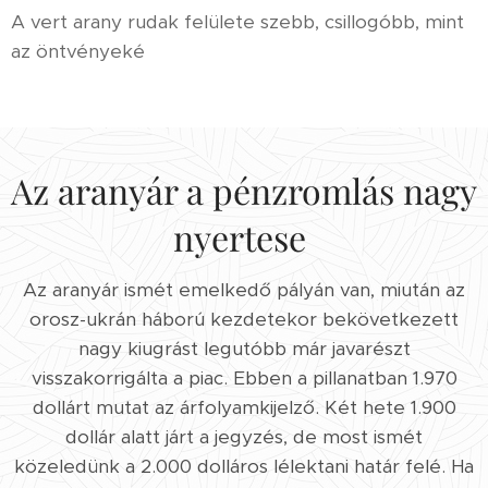
A vert arany rudak felülete szebb, csillogóbb, mint
az öntvényeké
Az aranyár a pénzromlás nagy
nyertese
Az aranyár ismét emelkedő pályán van, miután az
orosz-ukrán háború kezdetekor bekövetkezett
nagy kiugrást legutóbb már javarészt
visszakorrigálta a piac. Ebben a pillanatban 1.970
dollárt mutat az árfolyamkijelző. Két hete 1.900
dollár alatt járt a jegyzés, de most ismét
közeledünk a 2.000 dolláros lélektani határ felé. Ha