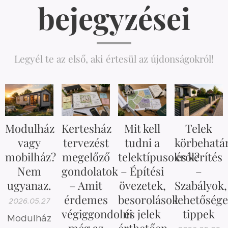
bejegyzései
Legyél te az első, aki értesül az újdonságokról!
Modulház
Kertesház
Mit kell
Telek
vagy
tervezést
tudni a
körbehatá
mobilház?
megelőző
telektípusokról?
és kerítés
Nem
gondolatok
– Építési
–
ugyanaz.
– Amit
övezetek,
Szabályok,
érdemes
besorolások
lehetősége
2026.05.27
végiggondolni
és jelek
tippek
Modulház
még az
érthetően