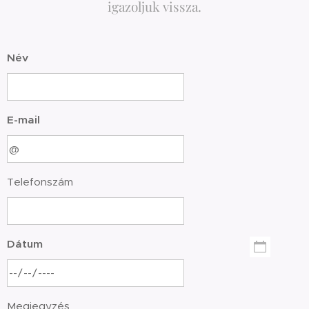
igazoljuk vissza.
Név
E-mail
Telefonszám
Dátum
Megjegyzés