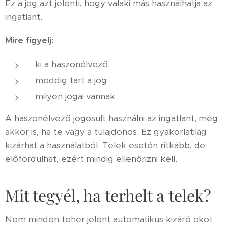
Ez a jog azt jelenti, hogy valaki más használhatja az
ingatlant.
Mire figyelj:
ki a haszonélvező
meddig tart a jog
milyen jogai vannak
A haszonélvező jogosult használni az ingatlant, még
akkor is, ha te vagy a tulajdonos. Ez gyakorlatilag
kizárhat a használatból. Telek esetén ritkább, de
előfordulhat, ezért mindig ellenőrizni kell.
Mit tegyél, ha terhelt a telek?
Nem minden teher jelent automatikus kizáró okot.