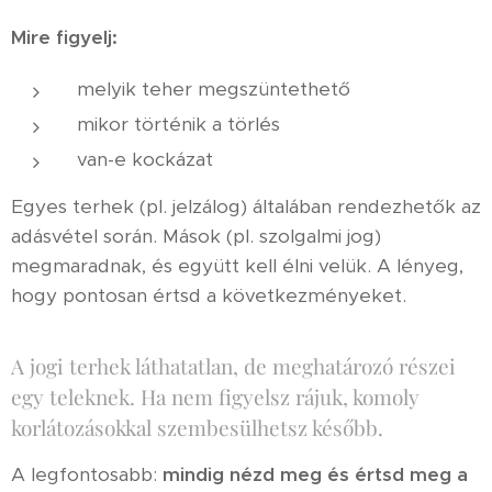
Mire figyelj:
melyik teher megszüntethető
mikor történik a törlés
van-e kockázat
Egyes terhek (pl. jelzálog) általában rendezhetők az
adásvétel során. Mások (pl. szolgalmi jog)
megmaradnak, és együtt kell élni velük. A lényeg,
hogy pontosan értsd a következményeket.
A jogi terhek láthatatlan, de meghatározó részei
egy teleknek. Ha nem figyelsz rájuk, komoly
korlátozásokkal szembesülhetsz később.
A legfontosabb:
mindig nézd meg és értsd meg a