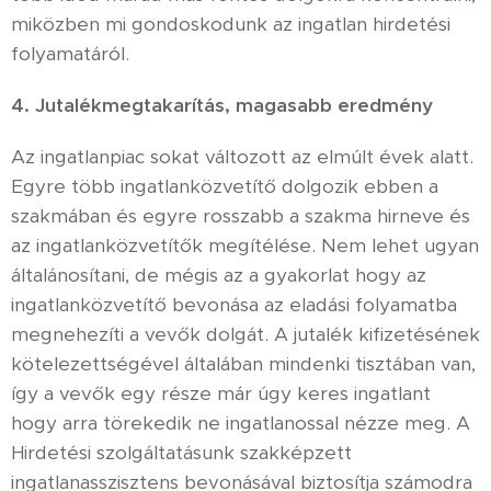
miközben mi gondoskodunk az ingatlan hirdetési
folyamatáról.
4. Jutalékmegtakarítás, magasabb eredmény
Az ingatlanpiac sokat változott az elmúlt évek alatt.
Egyre több ingatlanközvetítő dolgozik ebben a
szakmában és egyre rosszabb a szakma hirneve és
az ingatlanközvetítők megítélése. Nem lehet ugyan
általánosítani, de mégis az a gyakorlat hogy az
ingatlanközvetítő bevonása az eladási folyamatba
megnehezíti a vevők dolgát. A jutalék kifizetésének
kötelezettségével általában mindenki tisztában van,
így a vevők egy része már úgy keres ingatlant
hogy arra törekedik ne ingatlanossal nézze meg. A
Hirdetési szolgáltatásunk szakképzett
ingatlanasszisztens bevonásával biztosítja számodra