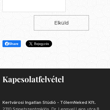
Elküld
Share
Kapcsolatfelvétel
Kertvárosi Ingatlan Stúdió - TőlemNeked Kft.
2310 Szigetszentmiklós, Dr. Lengyel Lajos utca 8.