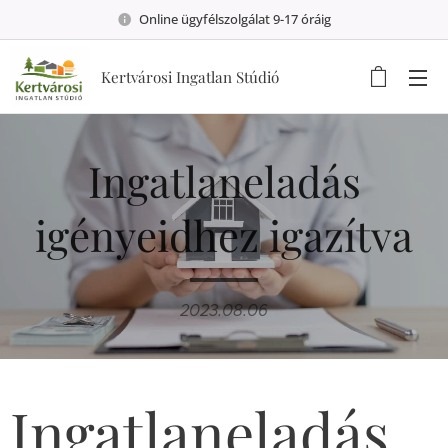
Online ügyfélszolgálat 9-17 óráig
Kertvárosi Ingatlan Stúdió
Ingatlaneladás
igényeidhez igazítva
2023.08.06
Ingatlaneladás