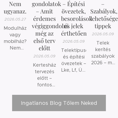
Nem
gondolatok
– Építési
–
ugyanaz.
– Amit
övezetek,
Szabályok,
érdemes
besorolások
lehetősége
2026.05.27
végiggondolni
és jelek
tippek
Modulház
még az
érthetően
2026.05.09
vagy
első terv
mobilház?
2026.05.09
Telek
előtt
Nem
kerítés
Telektípusok
ugyanaz.
szabályok
2026.05.09
és építési
2026 – mit
övezetek –
Kertesház
szabad és
Lke, Lf, Üh,
tervezés
mit nem?
Mk
előtt –
jelentése
fontos
érthetően
szempontok
és gyakori
Ingatlanos Blog Tőlem Neked
hibák