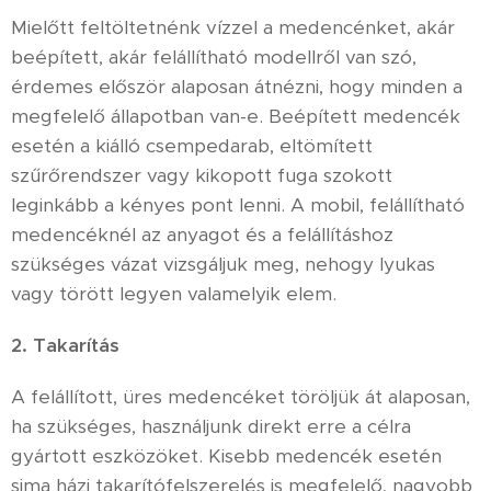
Mielőtt feltöltetnénk vízzel a medencénket, akár
beépített, akár felállítható modellről van szó,
érdemes először alaposan átnézni, hogy minden a
megfelelő állapotban van-e. Beépített medencék
esetén a kiálló csempedarab, eltömített
szűrőrendszer vagy kikopott fuga szokott
leginkább a kényes pont lenni. A mobil, felállítható
medencéknél az anyagot és a felállításhoz
szükséges vázat vizsgáljuk meg, nehogy lyukas
vagy törött legyen valamelyik elem.
2. Takarítás
A felállított, üres medencéket töröljük át alaposan,
ha szükséges, használjunk direkt erre a célra
gyártott eszközöket. Kisebb medencék esetén
sima házi takarítófelszerelés is megfelelő, nagyobb