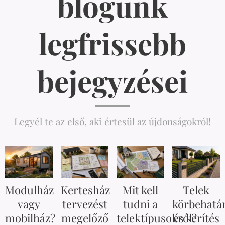
blogunk
legfrissebb
bejegyzései
Legyél te az első, aki értesül az újdonságokról!
Modulház
Kertesház
Mit kell
Telek
vagy
tervezést
tudni a
körbehatá
mobilház?
megelőző
telektípusokról?
és kerítés