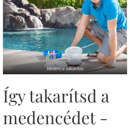
Medence takarítás
Így takarítsd a
medencédet -