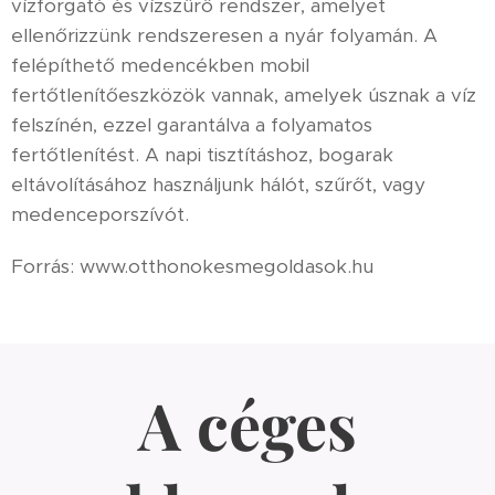
vízforgató és vízszűrő rendszer, amelyet
ellenőrizzünk rendszeresen a nyár folyamán. A
felépíthető medencékben mobil
fertőtlenítőeszközök vannak, amelyek úsznak a víz
felszínén, ezzel garantálva a folyamatos
fertőtlenítést. A napi tisztításhoz, bogarak
eltávolításához használjunk hálót, szűrőt, vagy
medenceporszívót.
Forrás: www.otthonokesmegoldasok.hu
A céges