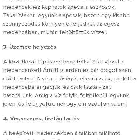
medencékhez kaphatók speciális eszközök.
Takarításkor legyünk alaposak, hiszen egy kisebb
szennyeződés könnyen elterjedhet az egész
medencében, miután feltöltöttük vízzel.
3. Üzembe helyezés
A következő lépés evidens: töltsük fel vízzel a
medencénket! Ám itt is érdemes pár dolgot szem
előtt tartani. A víz minőségét ellenőrizzük, mielőtt a
medencébe engedjük, és csak tiszta vizet
használjunk. Amíg a víz folyik, feltétlenül legyünk
jelen, és felügyeljük, nehogy elmozduljon valami.
4. Vegyszerek, tisztán tartás
A beépített medencékben általában található