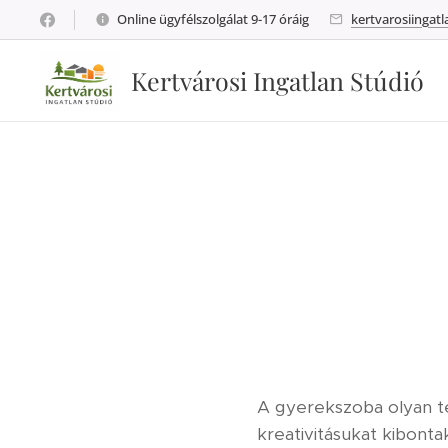
Online ügyfélszolgálat 9-17 óráig
kertvarosiingat
Kertvárosi Ingatlan Stúdió
A gyerekszoba olyan ter
kreativitásukat kibont