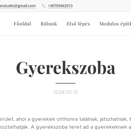
lanstudio@gmail.com
+36705462913
Főoldal
Rólunk
Első lépés
Modulos épít
Gyerekszoba
2024.05.15
ület, ahol a gyerekek otthonra találnak, játszhatnak, 
akoztathatják. A gyerekszoba teret ad a gyerekeknek a