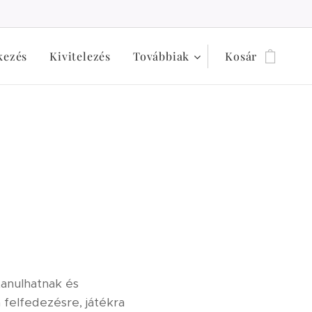
kezés
Kivitelezés
Továbbiak
Kosár
tanulhatnak és
 felfedezésre, játékra