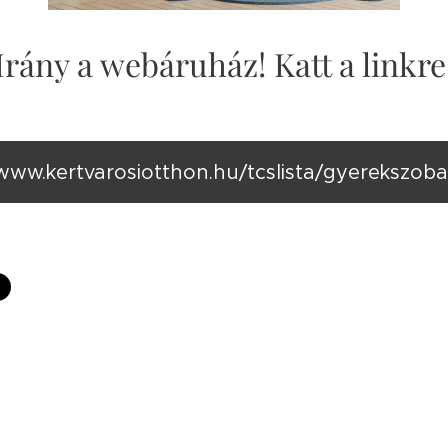
Irány a webáruház! Katt a linkre
www.kertvarosiotthon.hu/tcslista/gyerekszoba