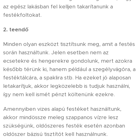
az egész lakásban fel kelljen takarítanunk a
festékfoltokat.
2. teendő
Minden olyan eszközt tisztítsunk meg, amit a festés
során használtunk. Jelen esetben nem az
ecsetekre és hengerekre gondolunk, mert azokra
később térünk ki, hanem például a szegélyvágóra, a
festéktálcára, a spaklira stb. Ha ezeket jó alaposan
letakarítjuk, akkor legközelebb is tudjuk használni,
így nem kell ismét pénzt költenünk ezekre.
Amennyiben vizes alapú festéket használtunk,
akkor mindössze meleg szappanos vízre lesz
szükségünk, oldószeres festék esetén azonban
oldószer bázisú tisztítót kell használnunk.