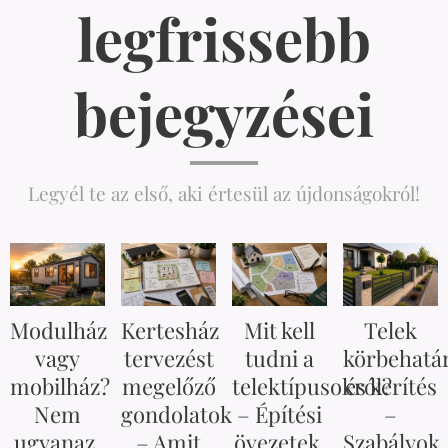
legfrissebb
bejegyzései
Legyél te az első, aki értesül az újdonságokról!
Modulház
Kertesház
Mit kell
Telek
vagy
tervezést
tudni a
körbehatá
mobilház?
megelőző
telektípusokról?
és kerítés
Nem
gondolatok
– Építési
–
ugyanaz.
– Amit
övezetek,
Szabályok,