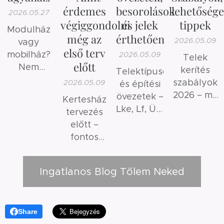
érdemes
besorolások
lehetősége
2026.05.27
végiggondolni
és jelek
tippek
Modulház
még az
érthetően
2026.05.09
vagy
első terv
mobilház?
2026.05.09
Telek
előtt
Nem
kerítés
Telektípusok
ugyanaz.
szabályok
2026.05.09
és építési
2026 – mit
övezetek –
Kertesház
szabad és
Lke, Lf, Üh,
tervezés
mit nem?
Mk
előtt –
jelentése
fontos
érthetően
szempontok
és gyakori
Ingatlanos Blog Tőlem Neked
hibák
Share