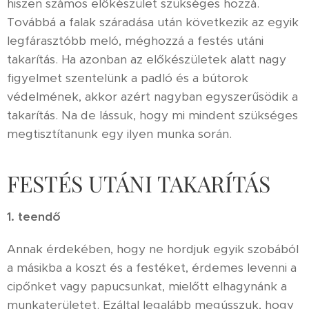
hiszen számos előkészület szükséges hozzá.
Továbbá a falak száradása után következik az egyik
legfárasztóbb meló, méghozzá a festés utáni
takarítás. Ha azonban az előkészületek alatt nagy
figyelmet szentelünk a padló és a bútorok
védelmének, akkor azért nagyban egyszerűsödik a
takarítás. Na de lássuk, hogy mi mindent szükséges
megtisztítanunk egy ilyen munka során.
FESTÉS UTÁNI TAKARÍTÁS
1. teendő
Annak érdekében, hogy ne hordjuk egyik szobából
a másikba a koszt és a festéket, érdemes levenni a
cipőnket vagy papucsunkat, mielőtt elhagynánk a
munkaterületet. Ezáltal legalább megússzuk, hogy