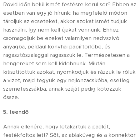
Rövid időn belül ismét festésre kerül sor? Ebben az
esetben van egy jó hírünk: ha megfelelő módon
tároljuk az ecseteket, akkor azokat ismét tudjuk
használni, így nem kell újakat vennünk. Ehhez
csomagoljuk be ezeket valamilyen nedvszívó
anyagba, például konyhai papírtörlőbe, és
ragasztószalaggal ragasszuk le. Természetesen a
hengereket sem kell kidobnunk. Miután
kitisztítottuk azokat, nyomkodjuk és rázzuk le róluk
a vizet, majd tegyük egy nejlonzacskóba, esetleg
szemeteszsákba, annak száját pedig kötözzük
össze.
5. teendő
Annak ellenére, hogy letakartuk a padlót,
festékfoltos lett? Sőt, az ablaküveg és a konnektor