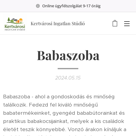
Online ügyfélszolgálat 9-17 óráig
Kertvárosi Ingatlan Stúdió
Babaszoba
2024.05.15
Babaszoba - ahol a gondoskodás és minőség
találkozik. Fedezd fel kiváló minőségű
babatermékeinket, gyengéd bababútorainkat és
praktikus babakocsijainkat, melyek a kis családok
életét teszik könnyebbé. Vonzó árakon kínáljuk a