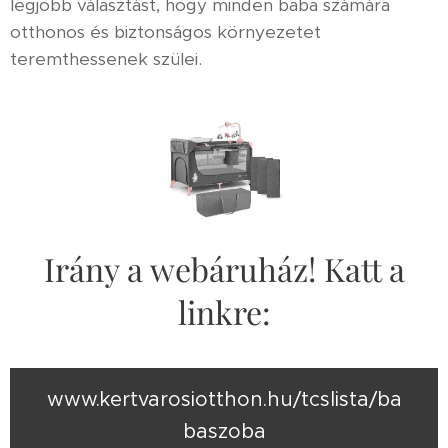
legjobb választást, hogy minden baba számára
otthonos és biztonságos környezetet
teremthessenek szülei.
Irány a webáruház! Katt a
linkre:
www.kertvarosiotthon.hu/tcslista/ba
baszoba