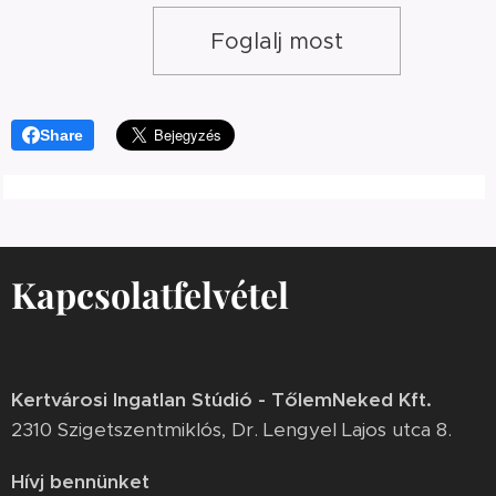
Foglalj most
Share
Kapcsolatfelvétel
Kertvárosi Ingatlan Stúdió - TőlemNeked Kft.
2310 Szigetszentmiklós, Dr. Lengyel Lajos utca 8.
Hívj bennünket