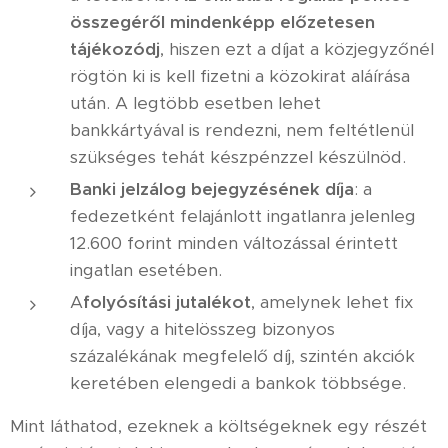
összegéről mindenképp előzetesen
tájékozódj
, hiszen ezt a díjat a közjegyzőnél
rögtön ki is kell fizetni a közokirat aláírása
után. A legtöbb esetben lehet
bankkártyával is rendezni, nem feltétlenül
szükséges tehát készpénzzel készülnöd.
Banki jelzálog bejegyzésének díja
: a
fedezetként felajánlott ingatlanra jelenleg
12.600 forint minden változással érintett
ingatlan esetében.
A
folyósítási jutalékot
, amelynek lehet fix
díja, vagy a hitelösszeg bizonyos
százalékának megfelelő díj, szintén akciók
keretében elengedi a bankok többsége.
Mint láthatod, ezeknek a költségeknek egy részét