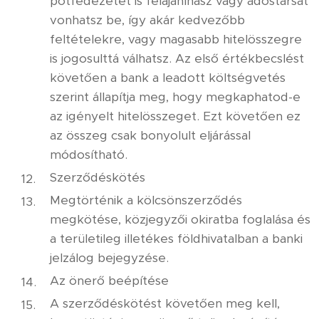
pótfedezetet is felajánlhasz vagy adóstársat
vonhatsz be, így akár kedvezőbb
feltételekre, vagy magasabb hitelösszegre
is jogosulttá válhatsz. Az első értékbecslést
követően a bank a leadott költségvetés
szerint állapítja meg, hogy megkaphatod-e
az igényelt hitelösszeget. Ezt követően ez
az összeg csak bonyolult eljárással
módosítható.
Szerződéskötés
Megtörténik a kölcsönszerződés
megkötése, közjegyzői okiratba foglalása és
a területileg illetékes földhivatalban a banki
jelzálog bejegyzése.
Az önerő beépítése
A szerződéskötést követően meg kell,