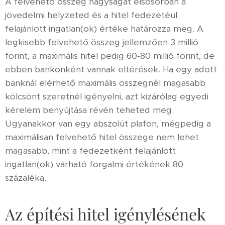
A felvehető összeg nagyságát elsősorban a
jövedelmi helyzeted és a hitel fedezetéül
felajánlott ingatlan(ok) értéke határozza meg. A
legkisebb felvehető összeg jellemzően 3 millió
forint, a maximális hitel pedig 60-80 millió forint, de
ebben bankonként vannak eltérések. Ha egy adott
banknál elérhető maximális összegnél magasabb
kölcsönt szeretnél igényelni, azt kizárólag egyedi
kérelem benyújtása révén teheted meg.
Ugyanakkor van egy abszolút plafon, mégpedig a
maximálisan felvehető hitel összege nem lehet
magasabb, mint a fedezetként felajánlott
ingatlan(ok) várható forgalmi értékének 80
százaléka.
Az építési hitel igénylésének