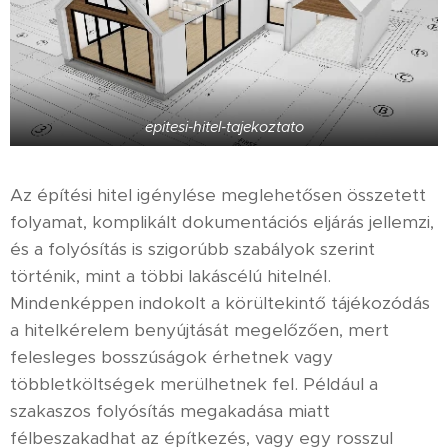
epitesi-hitel-tajekoztato
Az építési hitel igénylése meglehetősen összetett
folyamat, komplikált dokumentációs eljárás jellemzi,
és a folyósítás is szigorúbb szabályok szerint
történik, mint a többi lakáscélú hitelnél.
Mindenképpen indokolt a körültekintő tájékozódás
a hitelkérelem benyújtását megelőzően, mert
felesleges bosszúságok érhetnek vagy
többletköltségek merülhetnek fel. Például a
szakaszos folyósítás megakadása miatt
félbeszakadhat az építkezés, vagy egy rosszul