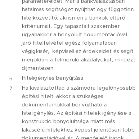
paramétereidet. Már a bankválasztásban
hatalmas segítséget nyújthat egy független
hitelközvetítő, aki ismeri a bankok eltérő
kritériumait. Egy tapasztalt szakember
ugyanakkor a bonyolult dokumentációval
járó hitelfelvétel egész folyamatában
végigkísér,, képviseli az érdekeidet és segít
megoldani a felmerülő akadályokat, mindezt
díjmentesen.
Hiteligénylés benyújtása
Ha kiválasztottad a számodra legelőnyösebb
építési hitelt, akkor a szükséges
dokumentumokkal benyújtható a
hiteligénylés. Az építési hitelek igénylése a
konstrukció bonyolultsága miatt más
lakáscélú hitelekhez képest jelentősen több
dokumentációval jár. A megfelelő iratok