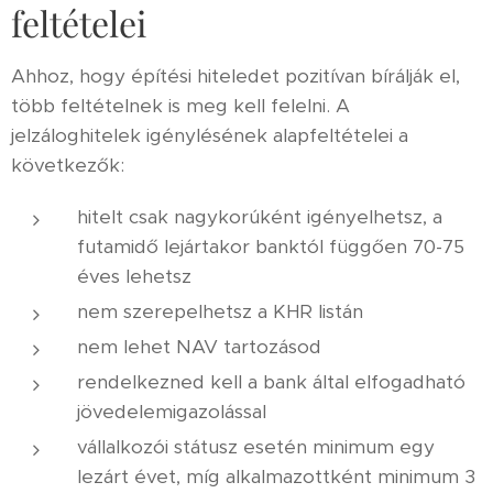
feltételei
Ahhoz, hogy építési hiteledet pozitívan bírálják el,
több feltételnek is meg kell felelni. A
jelzáloghitelek igénylésének alapfeltételei a
következők:
hitelt csak nagykorúként igényelhetsz, a
futamidő lejártakor banktól függően 70-75
éves lehetsz
nem szerepelhetsz a KHR listán
nem lehet NAV tartozásod
rendelkezned kell a bank által elfogadható
jövedelemigazolással
vállalkozói státusz esetén minimum egy
lezárt évet, míg alkalmazottként minimum 3