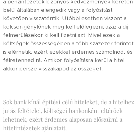
a pénzintézetek bizonyos kedvezmények keretén
belül általában elengedik vagy a folyósítást
követően visszatérítik. Utóbbi esetben viszont a
kölcsönigénylőnek meg kell előlegezni, azaz a díj
felmerülésekor ki kell fizetni azt. Mivel ezek a
költségek összességében a több százezer forintot
is elérhetik, ezért ezekkel érdemes számolnod, és
félretenned rá. Amikor folyósításra kerül a hitel,
akkor persze visszakapod az összeget.
Sok bank kínál építési célú hiteleket, de a hitelhez
jutás feltételei, költségei bankonként eltérőek
lehetnek, ezért érdemes alaposan előszűrni a
hitelintézetek ajánlatait.