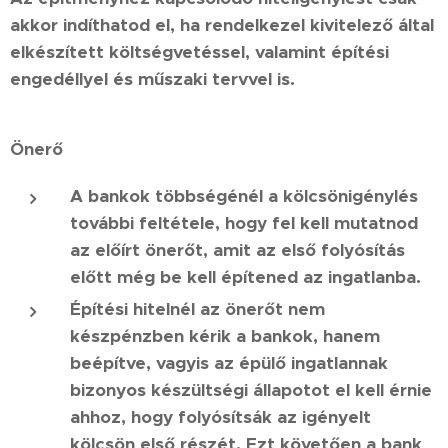
akkor indíthatod el, ha rendelkezel kivitelező által
elkészített költségvetéssel, valamint építési
engedéllyel és műszaki tervvel is.
Önerő
A bankok többségénél a kölcsönigénylés
további feltétele, hogy fel kell mutatnod
az előírt önerőt, amit az első folyósítás
előtt még be kell építened az ingatlanba.
Építési hitelnél az önerőt nem
készpénzben kérik a bankok, hanem
beépítve, vagyis az épülő ingatlannak
bizonyos készültségi állapotot el kell érnie
ahhoz, hogy folyósítsák az igényelt
kölcsön első részét. Ezt követően a bank