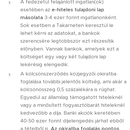
A fedezetül felajánlott ingatlan(ok)
esetében az
e-hiteles tulajdoni lap
másolata
3-4 ezer forint ingatlanonként.
Sok esetben a Takarneten keresztül le
lehet kérni az adatokat, a bankok
szerencsére legtöbbször ezt részesítik
előnyben. Vannak bankok, amelyek ezt a
költséget egy vagy két tulajdoni lap
lekérésig elengedik.
A kölcsönszerződés közjegyzői okiratba
foglalása további jelentős költség, ami akár a
kölcsönösszeg 0,5 százalékára is rúghat.
Egyedül az államilag támogatott hiteleknél
vagy a minősített fogyasztóbarát hiteleknél
kedvezőbb a díja. Banki akciók keretében
40-50 ezer forint díjelengedés járhat ebből
a tételből is.
Az okiratba foglalás pontos