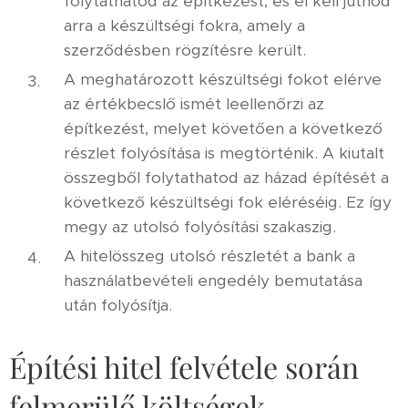
folytathatod az építkezést, és el kell jutnod
arra a készültségi fokra, amely a
szerződésben rögzítésre került.
A meghatározott készültségi fokot elérve
az értékbecslő ismét leellenőrzi az
építkezést, melyet követően a következő
részlet folyósítása is megtörténik. A kiutalt
összegből folytathatod az házad építését a
következő készültségi fok eléréséig. Ez így
megy az utolsó folyósítási szakaszig.
A hitelösszeg utolsó részletét a bank a
használatbevételi engedély bemutatása
után folyósítja.
Építési hitel felvétele során
felmerülő költségek