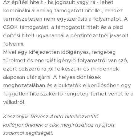
Az építési hitelt - ha jogosult vagy rá - lehet
kombinálni államilag támogatott hitellel, mindez
természetesen nem egyszerűsíti a folyamatot. A
CSOK támogatást, a támogatott hitelt és a piaci
építési hitelt ugyanannál a pénzintézetnél javasolt
felvenni
.
Mivel egy kifejezetten időigényes, rengeteg
türelmet és energiát igénylő folyamatról van szó,
ezért célszerű rá jól felkészülni és mindennek
alaposan utánajárni. A helyes döntések
meghozatalában és a buktatók elkerülésében egy
független hitelszakértő rengeteg terhet vehet le a
válladról.
Köszönjük Révész Anita hitelközvetítő
kolléganőnknek a cikk megírásához nyújtott
szakmai segítségét.