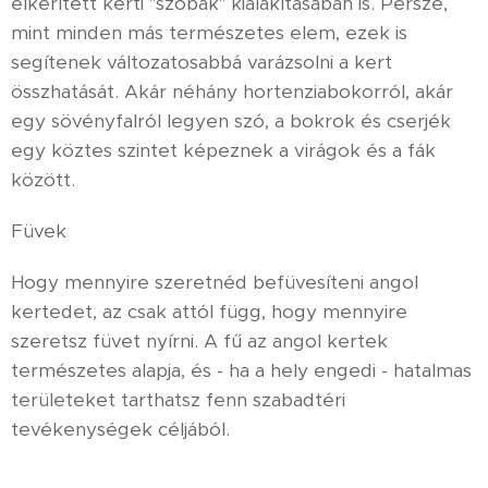
elkerített kerti "szobák" kialakításában is. Persze,
mint minden más természetes elem, ezek is
segítenek változatosabbá varázsolni a kert
összhatását. Akár néhány hortenziabokorról, akár
egy sövényfalról legyen szó, a bokrok és cserjék
egy köztes szintet képeznek a virágok és a fák
között.
Füvek
Hogy mennyire szeretnéd befüvesíteni angol
kertedet, az csak attól függ, hogy mennyire
szeretsz füvet nyírni. A fű az angol kertek
természetes alapja, és - ha a hely engedi - hatalmas
területeket tarthatsz fenn szabadtéri
tevékenységek céljából.