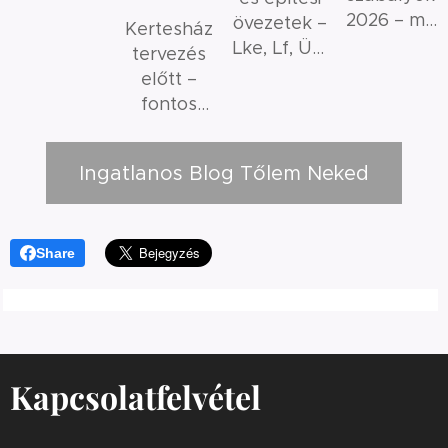
2026 – mit
övezetek –
Kertesház
szabad és
Lke, Lf, Üh,
tervezés
mit nem?
Mk
előtt –
jelentése
fontos
érthetően
szempontok
és gyakori
Ingatlanos Blog Tőlem Neked
hibák
Share
Kapcsolatfelvétel