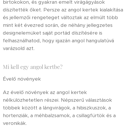
birtokokon, és gyakran emelt virágágyások
díszítették őket. Persze az angol kertek kialakítása
és jellemzői rengeteget változtak az elmúlt több
mint két évezred során, de néhány jellegzetes
designelemüket saját portád díszítésére is
felhasználhatod, hogy igazán angol hangulatúvá
varázsold azt.
Mi kell egy angol kertbe?
Évelő növények
Az évelő növények az angol kertek
nélkülözhetetlen részei. Népszerű választások
többek között a lángvirágok, a hibiszkuszok, a
hortenziák, a méhbalzsamok, a csillagfürtök és a
veronikák.