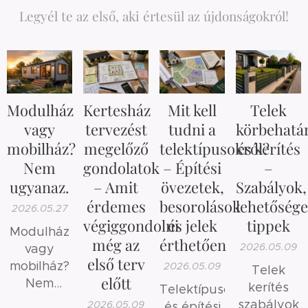
Legyél te az első, aki értesül az újdonságokról!
Modulház
Kertesház
Mit kell
Telek
vagy
tervezést
tudni a
körbehatá
mobilház?
megelőző
telektípusokról?
és kerítés
Nem
gondolatok
– Építési
–
ugyanaz.
– Amit
övezetek,
Szabályok,
érdemes
besorolások
lehetősége
2026.05.27
végiggondolni
és jelek
tippek
Modulház
még az
érthetően
2026.05.09
vagy
első terv
mobilház?
2026.05.09
Telek
előtt
Nem
kerítés
Telektípusok
ugyanaz.
szabályok
2026.05.09
és építési