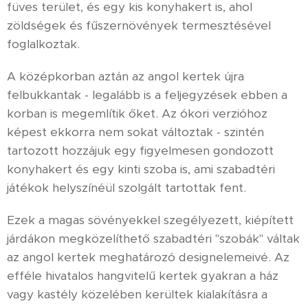
füves terület, és egy kis konyhakert is, ahol
zöldségek és fűszernövények termesztésével
foglalkoztak.
A középkorban aztán az angol kertek újra
felbukkantak - legalább is a feljegyzések ebben a
korban is megemlítik őket. Az ókori verzióhoz
képest ekkorra nem sokat változtak - szintén
tartozott hozzájuk egy figyelmesen gondozott
konyhakert és egy kinti szoba is, ami szabadtéri
játékok helyszínéül szolgált tartottak fent.
Ezek a magas sövényekkel szegélyezett, kiépített
járdákon megközelíthető szabadtéri "szobák" váltak
az angol kertek meghatározó designelemeivé. Az
efféle hivatalos hangvitelű kertek gyakran a ház
vagy kastély közelében kerültek kialakításra a