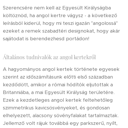
Szerencsére nem kell az Egyesült Királyságba
költöznöd, ha angol kertre vágysz - a következő
leírásból kiderül, hogy mi teszi igazán "angolossá"
ezeket a remek szabadtéri designokat, hogy akár
sajátodat is berendezhesd portádon!
Általános tudnivalók az angol kertekről
A hagyományos angol kertek története egyesek
szerint az időszámításunk előtti első században
kezdődött, amikor a római hódítók eljutottak a
Britanniába, a mai Egyesült Királyság területére.
Ezek a kezdetleges angol kertek feltehetőleg
szimmetrikus kavicsösvényeket, és gondosan
elhelyezett, alacsony sövényfalakat tartalmaztak.
Jellemző volt rájuk továbbá egy parkszerű, nyílt,