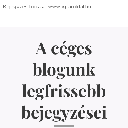
Bejegyzés forrása: www.agraroldal.hu
A céges
blogunk
legfrissebb
bejegyzései