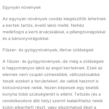
Egynyári növények
Az egynyári növények csodás kiegészítők lehetnek
a kertek tartós, évelő lakói mellé. Nehéz
melléfogni a kerti árvácskákkal, a pillangóvirágokkal
és a bársonyvirágokkal.
Fűszer- és gyógynövények, illetve zöldségek
A fűszer- ás gyógynövények, de még a zöldségek
is hagyományos lakói az angol kerteknek. Ezek az
elemek nem csupán színesebbé, változatosabbá
teszik ezeket a területeket, de valódi hasznot is
kölcsönöznek nekik, hiszen képesek egy kisebb
konyha több szükségletét is ellátni. Tetszés (és a
rendelkezésre álló hely) szerint kialakíthatsz nekik
külön elkerített részt, vagy elszórhatod őket a