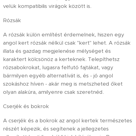
velük kompatibilis virágok között is.
Rózsák
A rózsák külön említést érdemelnek, hiszen egy
angol kert rózsák nélkül csak "kert" lehet. A rózsák
illata és gazdag megjelenése mélységet és
karaktert kölcsönöz a kerteknek. Telepíthetsz
rózsabokrokat, lugasra felfutó fajtákat, vagy
bármilyen egyéb alternatívát is, és - jó angol
szokáshoz híven - akár meg is metszheted őket
olyan alakúra, amilyenre csak szeretnéd.
Cserjék és bokrok
A cserjék és a bokrok az angol kertek természetes
részét képezik, és segítenek a jellegzetes