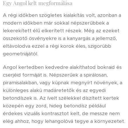
Egy Angol kelt megformálása
A régi időkben szögletes kialakítás volt, azonban a
modern időkben már sokkal népszerűbbek a
lekerekített élű elkerített részek. Még az ezeket
összekötő ösvényekre is a kanyargás a jellemző,
eltávolodva ezzel a régi korok éles, szigorúbb
geometriájától.
Angol kertedben kedvedre alakíthatod bokraid és
cserjéid formáját is. Népszerűek a spirálosan,
piramisalakban, vagy kúpnak megnyírt növények, a
különleges alakú madáretetők és az egyedi
betondíszek is. Az ívelt szélekkel díszített kertek
közepén egy zord, hideg betondísz például
érdekes vizuális kontrasztot kelt, de messze nem
elég ahhoz, hogy lehangolóvá tegye a környezetet.