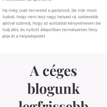
Ha még csak tervezed a garázsod, de már most
tudod, hogy nem lesz nagy helyed rá, szélesebb
ajtóval számolj, hogy az autóddal kényelmesen be
tudj állni, és nyitott állapotban természetes fény
járja át a helyiségedet.
A céges
blogunk
2026.05.09
Kertesház
2026.05.09
tervezést
Mit
legfrissebb
megelőző
kell