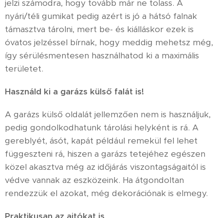
jelzi számodra, hogy tovább már ne tolass. A
nyári/téli gumikat pedig azért is jó a hátsó falnak
támasztva tárolni, mert be- és kiálláskor ezek is
óvatos jelzéssel bírnak, hogy meddig mehetsz még,
így sérülésmentesen használhatod ki a maximális
területet.
Használd ki a garázs külső falát is!
A garázs külső oldalát jellemzően nem is használjuk,
pedig gondolkodhatunk tárolási helyként is rá. A
gereblyét, ásót, kapát például remekül fel lehet
függeszteni rá, hiszen a garázs tetejéhez egészen
közel akasztva még az időjárás viszontagságaitól is
védve vannak az eszközeink. Ha átgondoltan
rendezzük el azokat, még dekorációnak is elmegy.
Praktikusan az ajtókat is