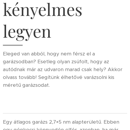
kényelmes
legyen
Eleged van abból, hogy nem férsz el a
garázsodban? Esetleg olyan zsúfolt, hogy az
autódnak már az udvaron marad csak hely? Akkor
olvass tovább! Segítünk élhetővé varázsolni kis
méretű garázsodat.
Egy átlagos garázs 2,7×5 nm alapterületű. Ebben
egy gépkocsi könnyedén elfér, azonban, ha már