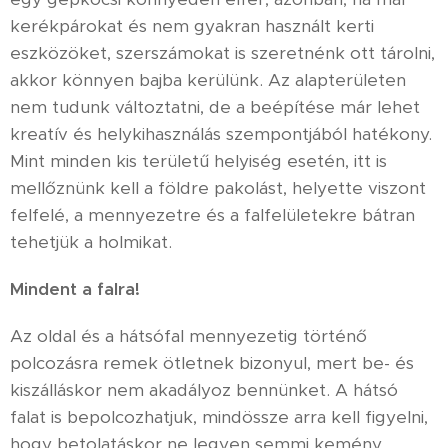
kerékpárokat és nem gyakran használt kerti
eszközöket, szerszámokat is szeretnénk ott tárolni,
akkor könnyen bajba kerülünk. Az alapterületen
nem tudunk változtatni, de a beépítése már lehet
kreatív és helykihasználás szempontjából hatékony.
Mint minden kis területű helyiség esetén, itt is
mellőznünk kell a földre pakolást, helyette viszont
felfelé, a mennyezetre és a falfelületekre bátran
tehetjük a holmikat.
Mindent a falra!
Az oldal és a hátsófal mennyezetig történő
polcozásra remek ötletnek bizonyul, mert be- és
kiszálláskor nem akadályoz bennünket. A hátsó
falat is bepolcozhatjuk, mindössze arra kell figyelni,
hogy betolatáskor ne legyen semmi kemény