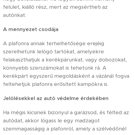
felület, kiálló rész, mert az megsértheti az
autónkat.
A mennyezet csodája
A plafonra annak terhelhetősége erejéig
szerelhetünk lelógó tartókat, amelyekre
felakaszthatjuk a kerékpárunkat, vagy dobozokat,
könnyebb szerszámokat is tehetünk rá. A
kerékpárt egyszerű megoldásként a vázánál fogva
feltehetjük plafonra erősített kampókra is.
Jelölésekkel az autó védelme érdekében
Ha mégis kicsinek bizonyul a garázsod, és félted az
autódat, akkor lógass le egy madzagot
szemmagasságig a plafonról, amely a szélvédőnél